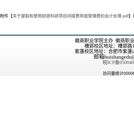
附件【
关于提取和使用财政科研项目间接费用或管理费的会计处理.pdf
】
徽商职业学院主办 徽商职
槽郢校区地址：槽郢路1
紫蓬校区地址：合肥市紫蓬
邮箱
huishangedu
皖ICP备050040
访问量统计
0000