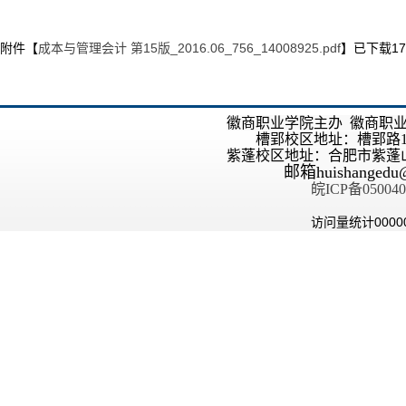
附件【
成本与管理会计 第15版_2016.06_756_14008925.pdf
】已下载
17
徽商职业学院主办 徽商职
槽郢校区地址：槽郢路1
紫蓬校区地址：合肥市紫蓬
邮箱
huishangedu
皖ICP备050040
访问量统计
0000